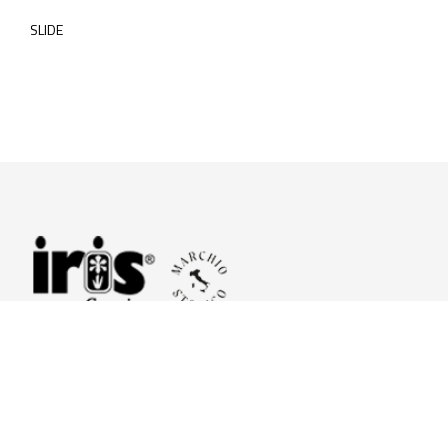
SLIDE
© 2026 Iris Ceramica a brand of Iris Ceramica Group
GranitiFiandre S.p.A.
P.IVA. 01411010356 - Cap.Soc. € 27.253.397,00 i.v.
R.I. di RE n.03056540374 - R.E.A. n. 151772 Mecc. RE 006481