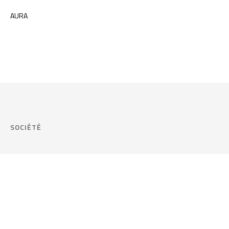
AURA
SOCIÉTÉ
Société
Cookie Policy
Philosophie de l'entreprise
Vos préférences 
La qualité certifiée
Area Legal
Environnement et durabilité
FAQ
Company info & Privacy