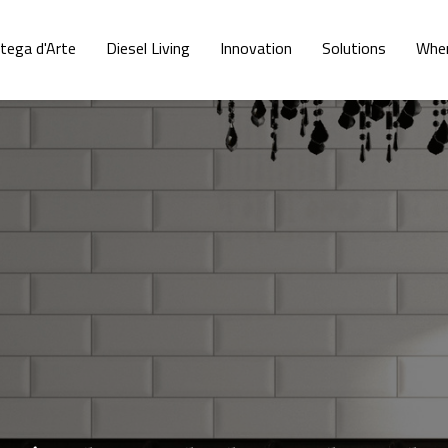
tega d'Arte
Diesel Living
Innovation
Solutions
Whe