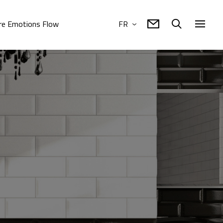
re Emotions Flow
FR