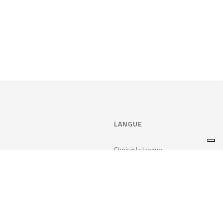
LANGUE
Choisir la langue:
en matière de consentement
FRANÇAIS