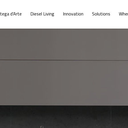
tega d'Arte
Diesel Living
Innovation
Solutions
Whe