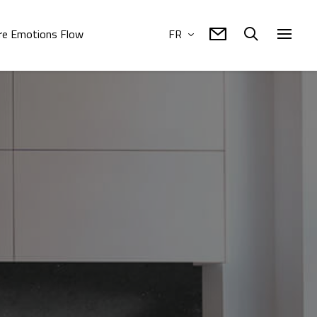
re Emotions Flow
FR