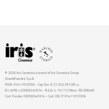
© 2026 Iris Ceramica a brand of Iris Ceramica Group
GranitiFiandre S.p.A.
P.IVA. 01411010356 - Cap.Soc. € 27.253.397,00 i.v.
R.I. di RE n.03056540374 - R.E.A. n. 151772 Mecc. RE 006481
Cod. Fiscale: 03056540374 - Cod. CEE: IT 01411010356