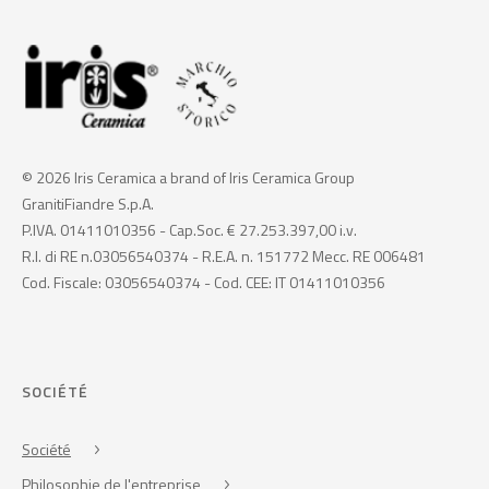
© 2026 Iris Ceramica a brand of Iris Ceramica Group
GranitiFiandre S.p.A.
P.IVA. 01411010356 - Cap.Soc. € 27.253.397,00 i.v.
R.I. di RE n.03056540374 - R.E.A. n. 151772 Mecc. RE 006481
Cod. Fiscale: 03056540374 - Cod. CEE: IT 01411010356
SOCIÉTÉ
Société
Philosophie de l'entreprise