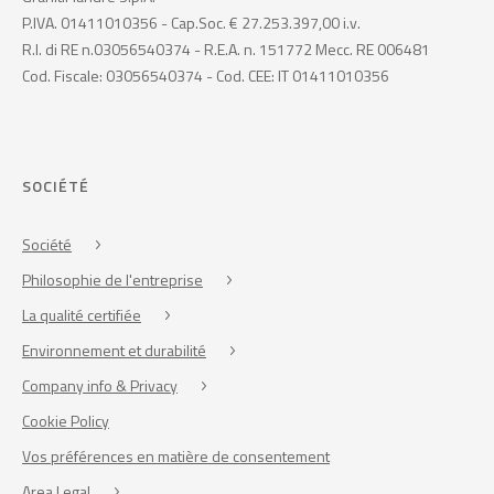
P.IVA. 01411010356 - Cap.Soc. € 27.253.397,00 i.v.
R.I. di RE n.03056540374 - R.E.A. n. 151772 Mecc. RE 006481
Cod. Fiscale: 03056540374 - Cod. CEE: IT 01411010356
SOCIÉTÉ
Société
Philosophie de l'entreprise
La qualité certifiée
Environnement et durabilité
Company info & Privacy
Cookie Policy
Vos préférences en matière de consentement
Area Legal