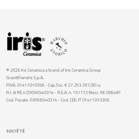
© 2026 Iris Ceramica a brand of Iris Ceramica Group
GranitiFiandre S.p.A.
P.IVA. 01411010356 - Cap.Soc. € 27.253.397,00 i.v.
R.I. di RE n.03056540374 - R.E.A. n. 151772 Mecc. RE 006481
Cod. Fiscale: 03056540374 - Cod. CEE: IT 01411010356
SOCIÉTÉ