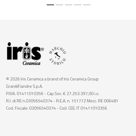
© 2026 Iris Ceramica a brand of Iris Ceramica Group
GranitiFiandre S.p.A.
P.IVA. 01411010356 - Cap.Soc. € 27.253.397,00 i.v.
R.I. di RE n.03056540374 - R.E.A. n. 151772 Mecc. RE 006481
Cod. Fiscale: 03056540374 - Cod. CEE: IT 01411010356