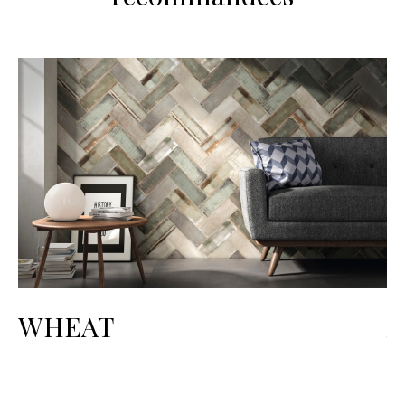
WHEAT
A