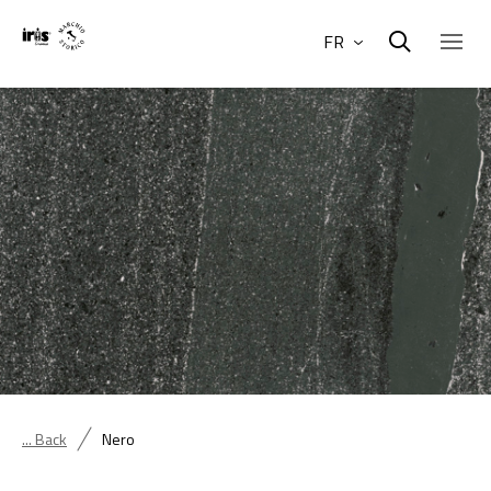
FR
... Back
Nero