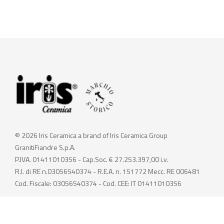
© 2026 Iris Ceramica a brand of Iris Ceramica Group
GranitiFiandre S.p.A.
P.IVA. 01411010356 - Cap.Soc. € 27.253.397,00 i.v.
R.I. di RE n.03056540374 - R.E.A. n. 151772 Mecc. RE 006481
Cod. Fiscale: 03056540374 - Cod. CEE: IT 01411010356