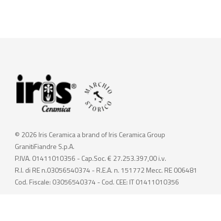
© 2026 Iris Ceramica a brand of Iris Ceramica Group
GranitiFiandre S.p.A.
P.IVA. 01411010356 - Cap.Soc. € 27.253.397,00 i.v.
R.I. di RE n.03056540374 - R.E.A. n. 151772 Mecc. RE 006481
Cod. Fiscale: 03056540374 - Cod. CEE: IT 01411010356