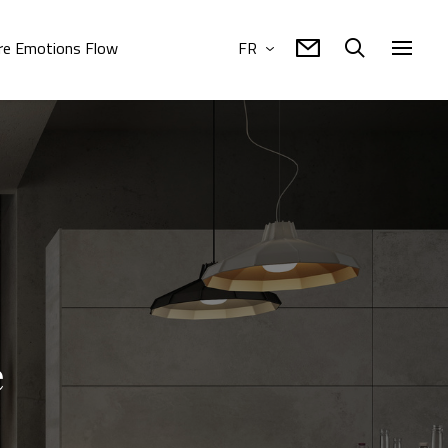
re Emotions Flow
FR
e