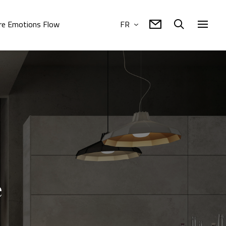
re Emotions Flow
FR
e