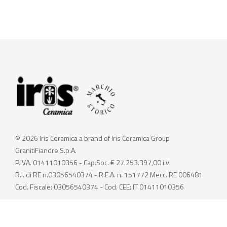
© 2026 Iris Ceramica a brand of Iris Ceramica Group
GranitiFiandre S.p.A.
P.IVA. 01411010356 - Cap.Soc. € 27.253.397,00 i.v.
R.I. di RE n.03056540374 - R.E.A. n. 151772 Mecc. RE 006481
Cod. Fiscale: 03056540374 - Cod. CEE: IT 01411010356