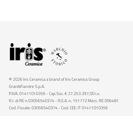
© 2026 Iris Ceramica a brand of Iris Ceramica Group
GranitiFiandre S.p.A.
P.IVA. 01411010356 - Cap.Soc. € 27.253.397,00 i.v.
R.I. di RE n.03056540374 - R.E.A. n. 151772 Mecc. RE 006481
Cod. Fiscale: 03056540374 - Cod. CEE: IT 01411010356