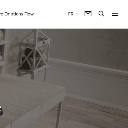
re Emotions Flow
FR
e