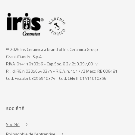
© 2026 Iris Ceramica a brand of Iris Ceramica Group
GranitiFiandre S.p.A.
P.IVA. 01411010356 - Cap.Soc. € 27.253.397,00 i.v.
R.I. di RE n.03056540374 - R.E.A. n. 151772 Mecc. RE 006481
Cod. Fiscale: 03056540374 - Cod. CEE: IT 01411010356
SOCIÉTÉ
Société
Philosophie de l'entreprise