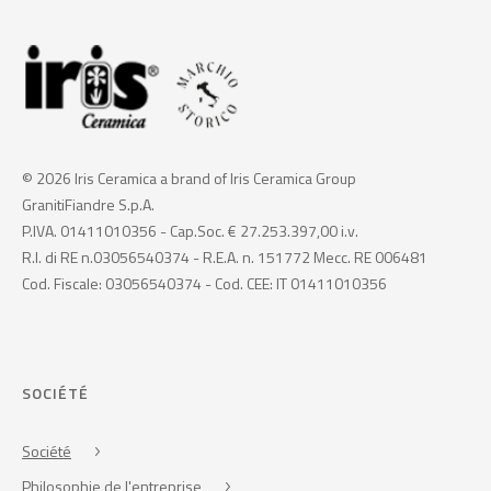
© 2026 Iris Ceramica a brand of Iris Ceramica Group
GranitiFiandre S.p.A.
P.IVA. 01411010356 - Cap.Soc. € 27.253.397,00 i.v.
R.I. di RE n.03056540374 - R.E.A. n. 151772 Mecc. RE 006481
Cod. Fiscale: 03056540374 - Cod. CEE: IT 01411010356
SOCIÉTÉ
Société
Philosophie de l'entreprise