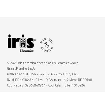
© 2026 Iris Ceramica a brand of Iris Ceramica Group
GranitiFiandre S.p.A.
P.IVA. 01411010356 - Cap.Soc. € 27.253.397,00 i.v.
R.I. di RE n.03056540374 - R.E.A. n. 151772 Mecc. RE 006481
Cod. Fiscale: 03056540374 - Cod. CEE: IT 01411010356