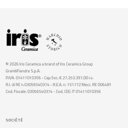
© 2026 Iris Ceramica a brand of Iris Ceramica Group
GranitiFiandre S.p.A.
P.IVA. 01411010356 - Cap.Soc. € 27.253.397,00 i.v.
R.I. di RE n.03056540374 - R.E.A. n. 151772 Mecc. RE 006481
Cod. Fiscale: 03056540374 - Cod. CEE: IT 01411010356
SOCIÉTÉ