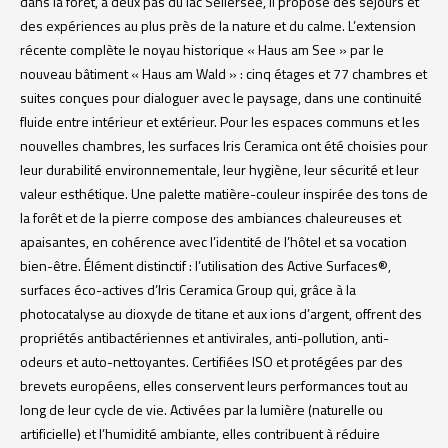
dans la forêt, à deux pas du lac Seilersee, il propose des séjours et
des expériences au plus près de la nature et du calme. L’extension
récente complète le noyau historique « Haus am See » par le
nouveau bâtiment « Haus am Wald » : cinq étages et 77 chambres et
suites conçues pour dialoguer avec le paysage, dans une continuité
fluide entre intérieur et extérieur. Pour les espaces communs et les
nouvelles chambres, les surfaces Iris Ceramica ont été choisies pour
leur durabilité environnementale, leur hygiène, leur sécurité et leur
valeur esthétique. Une palette matière-couleur inspirée des tons de
la forêt et de la pierre compose des ambiances chaleureuses et
apaisantes, en cohérence avec l’identité de l’hôtel et sa vocation
bien-être. Élément distinctif : l’utilisation des Active Surfaces®,
surfaces éco-actives d’Iris Ceramica Group qui, grâce à la
photocatalyse au dioxyde de titane et aux ions d’argent, offrent des
propriétés antibactériennes et antivirales, anti-pollution, anti-
odeurs et auto-nettoyantes. Certifiées ISO et protégées par des
brevets européens, elles conservent leurs performances tout au
long de leur cycle de vie. Activées par la lumière (naturelle ou
artificielle) et l’humidité ambiante, elles contribuent à réduire