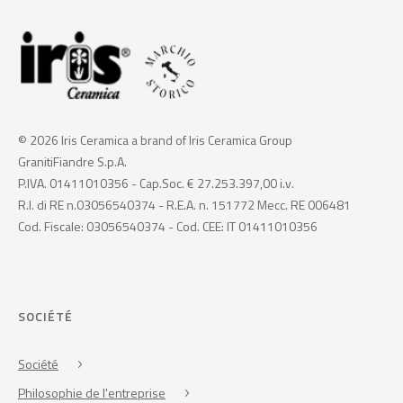
© 2026 Iris Ceramica a brand of Iris Ceramica Group
GranitiFiandre S.p.A.
P.IVA. 01411010356 - Cap.Soc. € 27.253.397,00 i.v.
R.I. di RE n.03056540374 - R.E.A. n. 151772 Mecc. RE 006481
Cod. Fiscale: 03056540374 - Cod. CEE: IT 01411010356
SOCIÉTÉ
Société
Philosophie de l'entreprise