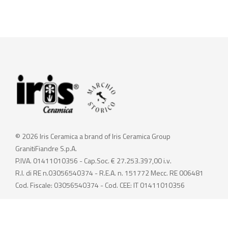
© 2026 Iris Ceramica a brand of Iris Ceramica Group
GranitiFiandre S.p.A.
P.IVA. 01411010356 - Cap.Soc. € 27.253.397,00 i.v.
R.I. di RE n.03056540374 - R.E.A. n. 151772 Mecc. RE 006481
Cod. Fiscale: 03056540374 - Cod. CEE: IT 01411010356