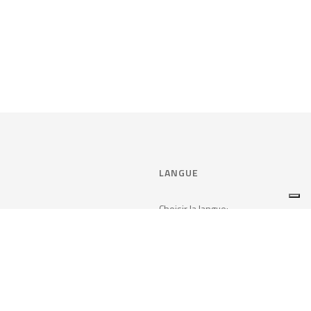
LANGUE
Choisir la langue:
en matière de consentement
FRANÇAIS