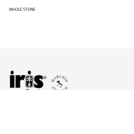
WHOLE STONE
© 2026 Iris Ceramica a brand of Iris Ceramica Group
GranitiFiandre S.p.A.
P.IVA. 01411010356 - Cap.Soc. € 27.253.397,00 i.v.
R.I. di RE n.03056540374 - R.E.A. n. 151772 Mecc. RE 006481