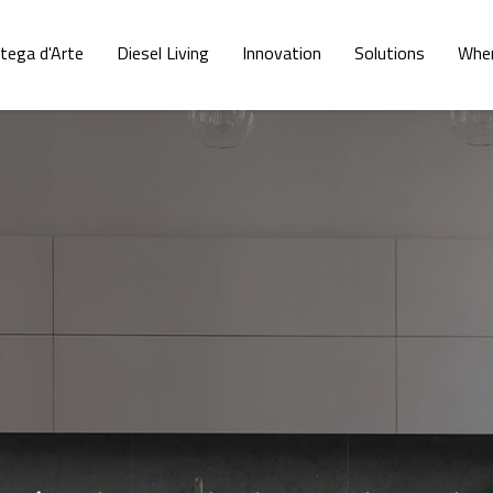
tega d'Arte
Diesel Living
Innovation
Solutions
Whe