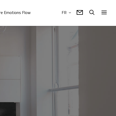
re Emotions Flow
FR