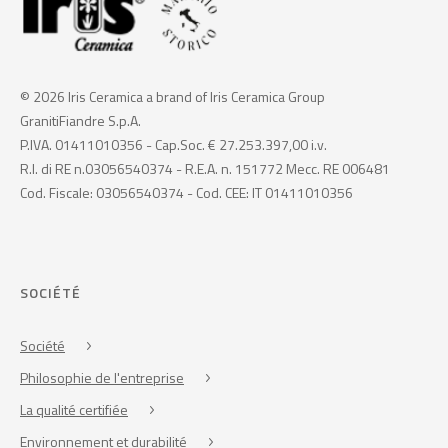
© 2026 Iris Ceramica a brand of Iris Ceramica Group
GranitiFiandre S.p.A.
P.IVA. 01411010356 - Cap.Soc. € 27.253.397,00 i.v.
R.I. di RE n.03056540374 - R.E.A. n. 151772 Mecc. RE 006481
Cod. Fiscale: 03056540374 - Cod. CEE: IT 01411010356
SOCIÉTÉ
Société
Philosophie de l'entreprise
La qualité certifiée
Environnement et durabilité