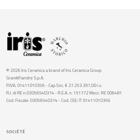
© 2026 Iris Ceramica a brand of Iris Ceramica Group
GranitiFiandre S.p.A.
P.IVA. 01411010356 - Cap.Soc. € 27.253.397,00 i.v.
R.I. di RE n.03056540374 - R.E.A. n. 151772 Mecc. RE 006481
Cod. Fiscale: 03056540374 - Cod. CEE: IT 01411010356
SOCIÉTÉ