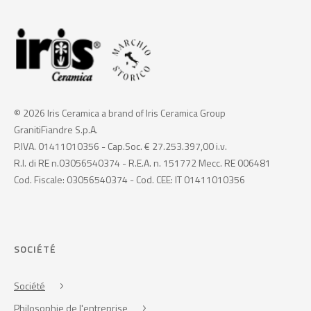
© 2026 Iris Ceramica a brand of Iris Ceramica Group
GranitiFiandre S.p.A.
P.IVA. 01411010356 - Cap.Soc. € 27.253.397,00 i.v.
R.I. di RE n.03056540374 - R.E.A. n. 151772 Mecc. RE 006481
Cod. Fiscale: 03056540374 - Cod. CEE: IT 01411010356
SOCIÉTÉ
Société
Philosophie de l'entreprise