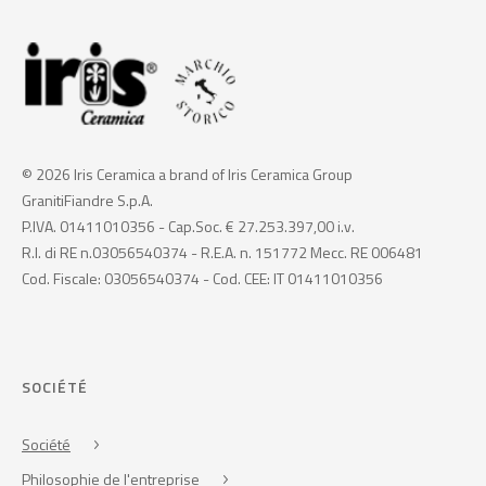
© 2026 Iris Ceramica a brand of Iris Ceramica Group
GranitiFiandre S.p.A.
P.IVA. 01411010356 - Cap.Soc. € 27.253.397,00 i.v.
R.I. di RE n.03056540374 - R.E.A. n. 151772 Mecc. RE 006481
Cod. Fiscale: 03056540374 - Cod. CEE: IT 01411010356
SOCIÉTÉ
Société
Philosophie de l'entreprise